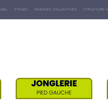
UEIL
STAGES
SEANCES COLLECTIVES
STRUCTURE 
JONGLERIE
PIED GAUCHE