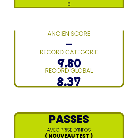
8
ANCIEN SCORE
–
RECORD CATEGORIE
9.80
RECORD GLOBAL
8.37
PASSES
AVEC PRISE D’INFOS
( NOUVEAU TEST )