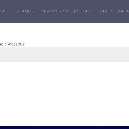
UEIL
STAGES
SEANCES COLLECTIVES
STRUCTURE 
se ci-dessous: