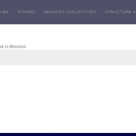
UEIL
STAGES
SEANCES COLLECTIVES
STRUCTURE 
se ci-dessous: