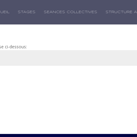
UEIL
STAGES
SEANCES COLLECTIVES
STRUCTURE 
se ci-dessous: