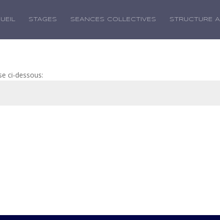
UEIL
STAGES
SEANCES COLLECTIVES
STRUCTURE 
se ci-dessous: